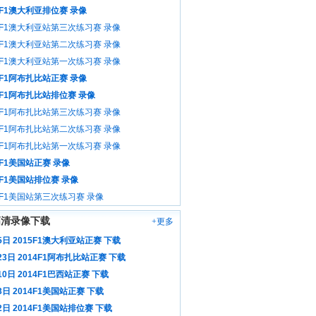
7F1澳大利亚排位赛 录像
17F1澳大利亚站第三次练习赛 录像
17F1澳大利亚站第二次练习赛 录像
17F1澳大利亚站第一次练习赛 录像
6F1阿布扎比站正赛 录像
6F1阿布扎比站排位赛 录像
16F1阿布扎比站第三次练习赛 录像
16F1阿布扎比站第二次练习赛 录像
16F1阿布扎比站第一次练习赛 录像
6F1美国站正赛 录像
6F1美国站排位赛 录像
6F1美国站第三次练习赛 录像
高清录像下载
+更多
5日 2015F1澳大利亚站正赛 下载
23日 2014F1阿布扎比站正赛 下载
10日 2014F1巴西站正赛 下载
3日 2014F1美国站正赛 下载
2日 2014F1美国站排位赛 下载