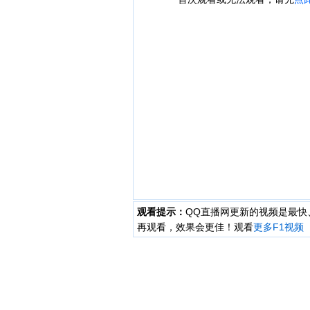
观看提示：
QQ直播网更新的视频是最
再观看，效果会更佳！观看
更多F1视频