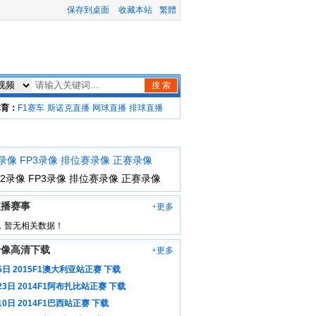
保存到桌面
收藏本站
繁體
搜 索
体育：
F1赛车
斯诺克直播
网球直播
排球直播
2录像
FP3录像
排位赛录像
正赛录像
P2录像 FP3录像 排位赛录像 正赛录像
直播赛事
+更多
，暂无相关数据！
录像高清下载
+更多
5日 2015F1澳大利亚站正赛 下载
23日 2014F1阿布扎比站正赛 下载
10日 2014F1巴西站正赛 下载