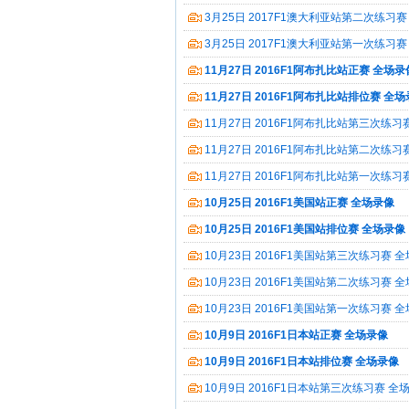
3月25日 2017F1澳大利亚站第二次练习
3月25日 2017F1澳大利亚站第一次练习
11月27日 2016F1阿布扎比站正赛 全场录
11月27日 2016F1阿布扎比站排位赛 全
11月27日 2016F1阿布扎比站第三次练习
11月27日 2016F1阿布扎比站第二次练习
11月27日 2016F1阿布扎比站第一次练习
10月25日 2016F1美国站正赛 全场录像
10月25日 2016F1美国站排位赛 全场录像
10月23日 2016F1美国站第三次练习赛 
10月23日 2016F1美国站第二次练习赛 
10月23日 2016F1美国站第一次练习赛 
10月9日 2016F1日本站正赛 全场录像
10月9日 2016F1日本站排位赛 全场录像
10月9日 2016F1日本站第三次练习赛 全