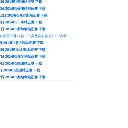
3日 2014F1美国站正赛 下载
2日 2014F1美国站排位赛 下载
12日 2014F1俄罗斯站正赛 下载
5日 2014F1日本站正赛 下载
1日 2014F1新加坡站正赛 下载
13全赛季F1排位赛、正赛及赛前赛后720P多音
载
日 2014F1意大利站正赛 下载
4日 2014F1比利时站正赛 下载
7日 2014F1匈牙利站正赛 下载
0日 2014F1德国站正赛 下载
日 2014F1英国站正赛 下载
2日 2014F1奥地利站正赛 下载